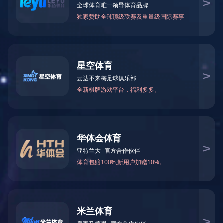
1
/
1
行业动态
EM-Smart 系列
在线押球(中国)唯一官方网站双头双工位铁芯激光焊接
电机定转子铁芯快速打样加工服务
水暖洁具行业
在线押球(中国)唯一官方网站光纤激光打标
新能源电机定转子铁芯激光焊接机
厨具五金行业
机
应用于金属及部分非金属材质表面雕刻；
在线押球(中国)唯一官方网站阀芯焊接工作站
包装赋码及标机
非接触性加工，对工作表面不产生腐蚀，无污染；
电光转换率高，光束质量好，无耗材，免维护
新能源汽车零配件激光焊接机
礼品定制
国内大品牌激光器，使用寿命长
家电行业
产品详情
模具制造行业中激光加工设备解决方案
低压电气行业