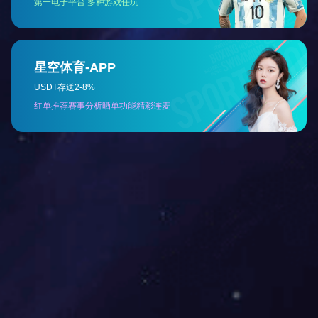
下一篇:
在线押球(中国)唯一官方网站光纤激光打标在厨具行业
的应用
相关推荐
Related to recommend
|
关于我们
专注于为各行各业提供全系统激光加工设备及自动化产线的解决方
案，拥有超15000+㎡大型现代化的生产基地
武汉总部：湖北省武汉市东湖高新技术开发区光谷三路777号综
合保税区一号标准厂房1层